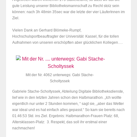
gute Leistung unserer Bibliotheksmannschaft zu Recht stolz sein
können: nach 3h 48min 35sec war die letzte der vier LäuferInnen im
Ziel.
Vielen Dank an Gerhard Blömeke-Rumpf,
Hochschulsportbeauftragter
der Universität Kassel, für die tollen
Aufnahmen von unseren erschöpften aber glücklichen Kollegen….
Mit der Nr. 4062 unterwegs: Gabi Stache-
Scholtyssek
Gabriele Stache-Scholtyssek, Abteilung Digitale Bibliotheksdienste,
lief wie in den letzten Jahren schon den Halbmarathon. „Ich wollte
eigentlich nur unter 2 Stunden kommen, “ sagt sie, „aber das Wetter
war ideal und es hat einfach alles gepasst.“ So kam sie bereits nach
01:46:53 Std. ins Ziel. Ergebnis: Halbmarathon-Frauen Platz: 68,
Altersklassen-Platz: 3. Respekt, das soll ihr erstmal einer
nachmachen!