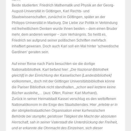
Beide studierten:
Friedrich Mathematik und Physik an der Georg-
August-Universität in Göttingen, Karl Rechts- und
Staatswissenschaften, zunächst in Göttingen, später an der
Philipps-Universität in Marburg. Die Liebe zur Politik in Verbindung
mit freiheitlichem Denken wurde ihnen beiden – dem einen Bruder
mehr, dem anderen weniger – zum Verhängnis. So heißt es,
Friedrich sei aufgrund seiner politischen Schriften mehrfach
inhaftiert gewesen. Doch auch Karl soll
ein Mal hinter ’schwedische
Gardinen‘ geraten sein.
Auf einer Reise nach Paris besuchten sie die dortige
Nationalbibliothek. Karl befand hier: „
Die Nazional-Bibliothek
gleich[t] in der Einrichtung der Kasselischen [Landesbibliothek]
vollkommen
„, doch mit der Göttinger Universitätsbibliothek könne
die Pariser Bibliothek nicht standhalten, „
schon weil letztere keine
Bücher ausleihe
„… (aus: Olten, Rainer: Karl Murhard).
Zurück in seiner Heimatstadt Kassel verschlug es den weltoffenen
Nationalökonom in die Enge des Staatsdienstes. Hier „
erlebte er in
der obrigkeitsstaatlichen Organisation einer kurhessischen
Behörde bei stumpfer, geistloser Tätigkeit die Macht der absoluten
Herrschaft, sah in seiner Vaterstadt die Unterdrückung der Freiheit,
und er erkannte die Ohnmacht des Einzelnen, sich dieser