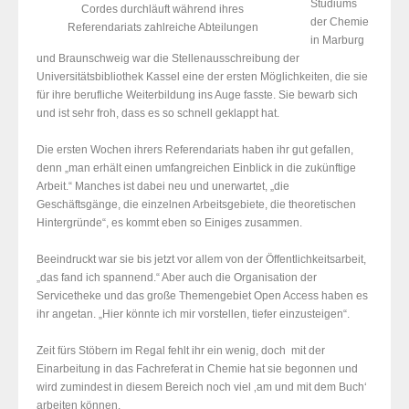
Studiums
Cordes durchläuft während ihres
der Chemie
Referendariats zahlreiche Abteilungen
in Marburg
und Braunschweig war die Stellenausschreibung der
Universitätsbibliothek Kassel eine der ersten Möglichkeiten, die sie
für ihre berufliche Weiterbildung ins Auge fasste. Sie bewarb sich
und ist sehr froh, dass es so schnell geklappt hat.
Die ersten Wochen ihrers Referendariats haben ihr gut gefallen,
denn „man erhält einen umfangreichen Einblick in die zukünftige
Arbeit.“ Manches ist dabei neu und unerwartet, „die
Geschäftsgänge, die einzelnen Arbeitsgebiete, die theoretischen
Hintergründe“, es kommt eben so Einiges zusammen.
Beeindruckt war sie bis jetzt vor allem von der Öffentlichkeitsarbeit,
„das fand ich spannend.“ Aber auch die Organisation der
Servicetheke und das große Themengebiet Open Access haben es
ihr angetan. „Hier könnte ich mir vorstellen, tiefer einzusteigen“.
Zeit fürs Stöbern im Regal fehlt ihr ein wenig, doch mit der
Einarbeitung in das Fachreferat in Chemie hat sie begonnen und
wird zumindest in diesem Bereich noch viel ‚am und mit dem Buch‘
arbeiten können.