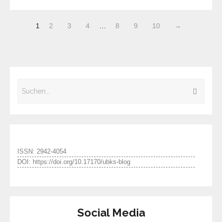
1
2
3
4
…
8
9
10
→
ISSN: 2942-4054
DOI: https://doi.org/10.17170/ubks-blog
Social Media