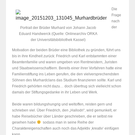
Die
Frage
nach
der
Portrait der Brüder Murhard von Johann Jacob
Eduard Handwerck (Quelle: Onlinearchiv ORKA
der Universitätsbibliothek Kassel)
Motivation der beiden Brüder eine Bibliothek zu gründen, führt uns
bis in ihre Kindheit zurück: Friedrich und Karl entstammten einer
Beamtenfamilie und waren umgeben von Rentmeistern, Juristen
und Staatswissenschaftlern. Bereits einer ihrer Vorfahren hatte eine
Familienstiftung ins Leben gerufen, die den vielversprechendsten
Söhnen des Murhardclans das Studium finanzieren sollte. Karl und
Friedrich gehörten nicht dazu… doch übertrug sich vielleicht schon
damals der Stiftungsgedanke in ihr Leben und Werk.
Beide waren bildungshungrig und weltoffen, reisten gern und
schrieben viel. Über Friedrich, den „Hallodri“, wird gemunkelt, er
habe Reisebücher über Länder geschrieben, die er selbst nie
gesehen habe
sodass man in seine Reihe der
Charaktereigenschaften auch noch das Adjektiv ‚kreativ‘ einfügen
kann.