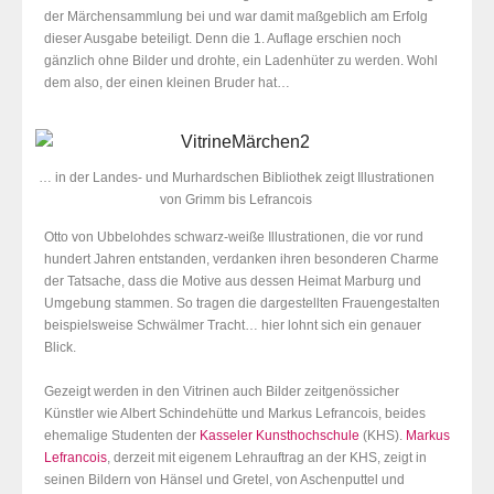
der Märchensammlung bei und war damit maßgeblich am Erfolg
dieser Ausgabe beteiligt. Denn die 1. Auflage erschien noch
gänzlich ohne Bilder und drohte, ein Ladenhüter zu werden. Wohl
dem also, der einen kleinen Bruder hat…
… in der Landes- und Murhardschen Bibliothek zeigt Illustrationen
von Grimm bis Lefrancois
Otto von Ubbelohdes schwarz-weiße Illustrationen, die vor rund
hundert Jahren entstanden, verdanken ihren besonderen Charme
der Tatsache, dass die Motive aus dessen Heimat Marburg und
Umgebung stammen. So tragen die dargestellten Frauengestalten
beispielsweise Schwälmer Tracht… hier lohnt sich ein genauer
Blick.
Gezeigt werden in den Vitrinen auch Bilder zeitgenössicher
Künstler wie Albert Schindehütte und Markus Lefrancois, beides
ehemalige Studenten der
Kasseler Kunsthochschule
(KHS).
Markus
Lefrancois
, derzeit mit eigenem Lehrauftrag an der KHS, zeigt in
seinen Bildern von Hänsel und Gretel, von Aschenputtel und