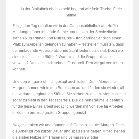
In der Bibliothek ebenso heiß begehrt wie freie Tische: Freie
Stühle!
Fast jeden Tag erhalten wir in der Campusbibliothek am HoPla
Meldungen über fehlende Stühle. Vor uns an der Servicetheke
stehen Nutzerinnen und Nutzer, die – froh darüber, endlich einen
Platz zum Arbeiten gefunden zu haben – feststellen mussten, dass
der einladende Arbeitsplatz ohne Stuhl leider nutzlos ist. Doch wo
sind sie hin, all die Stühle? Warum sind die Gruppentische
verwaist? Da macht sich schnell Frust breit. Den wir gut verstehen
können.
Und den wir ganz ehrlich gesagt auch teilen. Denn Morgen für
Morgen räumen wir in den Bereichen auf und finden sie wieder, all
die verloren geglaubten Stühle. Sie stehen zu dritt, zu viert, mitunter
sogar zu siebt in den Tagescarrels. Die kleinen Räume, eigentlich
für die leise Einzelarbeit gedacht, werden mit Vorliebe für Arbeiten
in kleinen bis mittelgroßen Gruppen genutzt.
Na gut
, denken wir und räumen auf. Gestern. Heute. Morgen. Doch
die Arbeit ist von kurzer Dauer und spätestens gegen Mittag stehen
die ersten Nutzer am Tresen und vermissen wieder