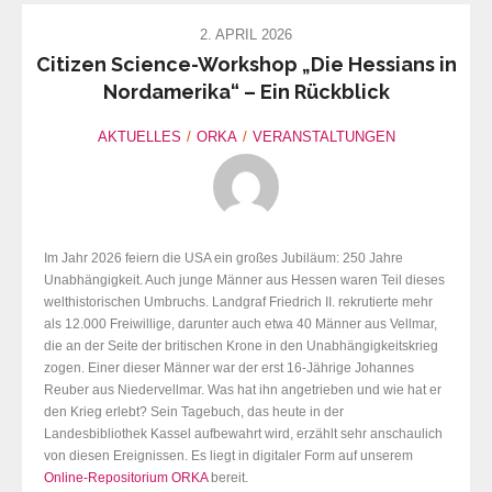
2. APRIL 2026
Citizen Science-Workshop „Die Hessians in
Nordamerika“ – Ein Rückblick
AKTUELLES
ORKA
VERANSTALTUNGEN
Im Jahr 2026 feiern die USA ein großes Jubiläum: 250 Jahre
Unabhängigkeit. Auch junge Männer aus Hessen waren Teil dieses
welthistorischen Umbruchs. Landgraf Friedrich II. rekrutierte mehr
als 12.000 Freiwillige, darunter auch etwa 40 Männer aus Vellmar,
die an der Seite der britischen Krone in den Unabhängigkeitskrieg
zogen. Einer dieser Männer war der erst 16-Jährige Johannes
Reuber aus Niedervellmar. Was hat ihn angetrieben und wie hat er
den Krieg erlebt? Sein Tagebuch, das heute in der
Landesbibliothek Kassel aufbewahrt wird, erzählt sehr anschaulich
von diesen Ereignissen. Es liegt in digitaler Form auf unserem
Online-Repositorium ORKA
bereit.