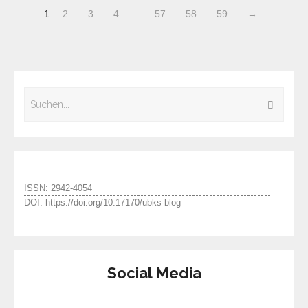
1
2
3
4
…
57
58
59
→
ISSN: 2942-4054
DOI: https://doi.org/10.17170/ubks-blog
Social Media