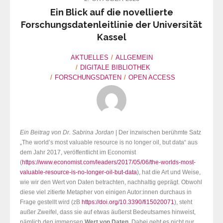
Ein Blick auf die novellierte
Forschungsdatenleitlinie der Universität
Kassel
AKTUELLES
ALLGEMEIN
DIGITALE BIBLIOTHEK
FORSCHUNGSDATEN
OPEN ACCESS
Ein Beitrag von Dr. Sabrina Jordan
| Der inzwischen berühmte Satz
„The world’s most valuable resource is no longer oil, but data“ aus
dem Jahr 2017, veröffentlicht im Economist
(
https://www.economist.com/leaders/2017/05/06/the-worlds-most-
valuable-resource-is-no-longer-oil-but-data
), hat die Art und Weise,
wie wir den Wert von Daten betrachten, nachhaltig geprägt. Obwohl
diese viel zitierte Metapher von einigen Autor:innen durchaus in
Frage gestellt wird (zB
https://doi.org/10.3390/fi15020071
), steht
außer Zweifel, dass sie auf etwas äußerst Bedeutsames hinweist,
nämlich den immensen
Wert von Daten
. Dabei geht es nicht nur