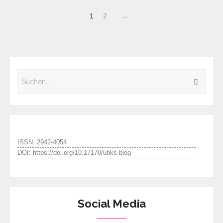
1
2
→
ISSN: 2942-4054
DOI: https://doi.org/10.17170/ubks-blog
Social Media