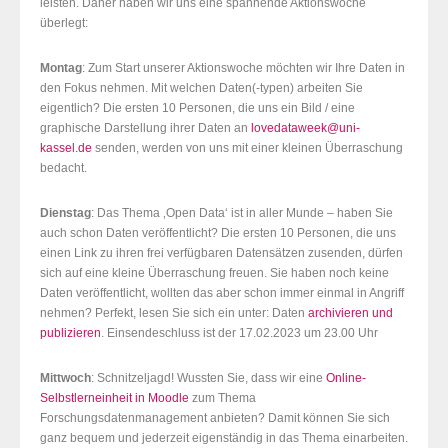
leisten. Daher haben wir uns eine spannende Aktionswoche
überlegt:
Montag
: Zum Start unserer Aktionswoche möchten wir Ihre Daten in
den Fokus nehmen. Mit welchen Daten(-typen) arbeiten Sie
eigentlich? Die ersten 10 Personen, die uns ein Bild / eine
graphische Darstellung ihrer Daten an
lovedataweek@uni-
kassel.de
senden, werden von uns mit einer kleinen Überraschung
bedacht.
Dienstag
: Das Thema ‚Open Data‘ ist in aller Munde – haben Sie
auch schon Daten veröffentlicht? Die ersten 10 Personen, die uns
einen Link zu ihren frei verfügbaren Datensätzen zusenden, dürfen
sich auf eine kleine Überraschung freuen. Sie haben noch keine
Daten veröffentlicht, wollten das aber schon immer einmal in Angriff
nehmen? Perfekt, lesen Sie sich ein unter: Daten
archivieren und
publizieren
. Einsendeschluss ist der 17.02.2023 um 23.00 Uhr
Mittwoch
: Schnitzeljagd! Wussten Sie, dass wir eine
Online-
Selbstlerneinheit in Moodle
zum Thema
Forschungsdatenmanagement anbieten? Damit können Sie sich
ganz bequem und jederzeit eigenständig in das Thema einarbeiten.