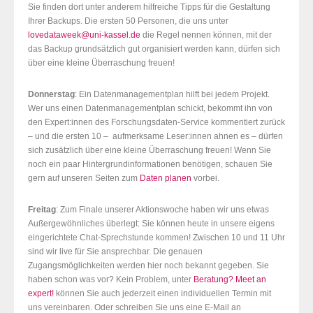
Sie finden dort unter anderem hilfreiche Tipps für die Gestaltung
Ihrer Backups. Die ersten 50 Personen, die uns unter
lovedataweek@uni-kassel.de
die Regel nennen können, mit der
das Backup grundsätzlich gut organisiert werden kann, dürfen sich
über eine kleine Überraschung freuen!
Donnerstag
: Ein Datenmanagementplan hilft bei jedem Projekt.
Wer uns einen Datenmanagementplan schickt, bekommt ihn von
den Expert:innen des Forschungsdaten-Service kommentiert zurück
– und die ersten 10 – aufmerksame Leser:innen ahnen es – dürfen
sich zusätzlich über eine kleine Überraschung freuen! Wenn Sie
noch ein paar Hintergrundinformationen benötigen, schauen Sie
gern auf unseren Seiten zum
Daten planen
vorbei.
Freitag
: Zum Finale unserer Aktionswoche haben wir uns etwas
Außergewöhnliches überlegt: Sie können heute in unsere eigens
eingerichtete Chat-Sprechstunde kommen! Zwischen 10 und 11 Uhr
sind wir live für Sie ansprechbar. Die genauen
Zugangsmöglichkeiten werden hier noch bekannt gegeben. Sie
haben schon was vor? Kein Problem, unter
Beratung? Meet an
expert!
können Sie auch jederzeit einen individuellen Termin mit
uns vereinbaren. Oder schreiben Sie uns eine E-Mail an