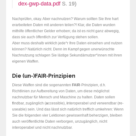
dex-gwp-data.pdf
S. 19)
Nachprüfen, okay. Aber nachnutzen? Warum sollten Sie Ihre hart
erarbeiteten Daten mit anderen teilen?! Klar, die Daten wurden
mithilfe öffentlicher Gelder erhoben; da ist es nicht ganz abwegig,
dass sie auch öffentlich zur Verfügung stehen sollen.
Aber muss deshalb wirklich jede*r Ihre Daten einsehen und nutzen
können? Natürlich nicht. Denn im Kampf gegen unerwünschte
Nachnutzung schlagen Sie lästige Sekundärnutzer*innen mit ihren
eigenen Waffen.
Die (un-)FAIR-Prinzipien
Diese Waffen sind die sogenannten
FAIR
-Prinzipien, d.h.
Richtlinien zur Aufbereitung von Daten, um diese möglichst
nachnutzbar für Mensch und Maschine zu halten. Daten sollen
f
indbar, zugänglich (
a
ccessible),
i
nteroperabel und verwendbar (
r
e-
useable) sein. Und das lässt sich natürlich trefflich umkehren: Wenn
Sie die folgenden vier Lektionen gewissenhaft beherzigen, bleiben
auch veröffentlichte Daten verborgen, unzugänglich, nicht
interoperabel und nicht nachnutzbar.