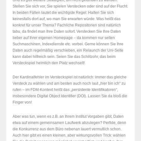
Und es gibt weitere Strategien, um nicht gefunden zu werden.
Stellen Sie sich vor, Sie spielen Verstecken oder sind auf der Flucht.
In beiden Fällen lautet die wichtigste Regel: Halten Sie sich
keinesfalls dort auf, wo man Sie erwarten würde. Was heißt das
konkret für unser Thema? Fachliche Repositorien sind natürlich
tabu, da findet man Ihre Daten sofort. Verstecken Sie Ihre Daten
lieber auf Ihrer eigenen Homepage – da kommen nur selten
Suchmaschinen, Indexdienste etc. vorbei. Gerne können Sie Ihre
Daten auch regelmäßig verschieben, ein Relaunch der Uni-Seite
kann dabei hilfreich sein. Seien Sie das Schlitzohr, das beim
Versteckspiel heimlich den Platz wechselt!
Der Kardinalfehler im Versteckspiel ist natürlich: immer das gleiche
Versteck zu wählen und am besten auch noch laut „hier bin ich“ zu
rufen – im FDM-Kontext heißt das „persistente Identifikatoren“,
insbesondere Digital Object Identifier (DOI). Lassen Sie da bloß die
Finger von!
Aber was tun, wenn es z.B. an Ihrem Institut Vorgaben gibt, Daten
etwa auf einem gemeinsamen Laufwerk abzulegen? Perfide, denn
die Konkurrenz aus dem Büro nebenan lauert vermutlich schon.
Auch hier gibt es einen kleinen, aber wirkungsvollen Trick: wählen