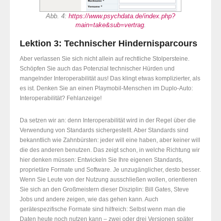
Abb. 4:
https://www.psychdata.de/index.php?
main=take&sub=vertrag
.
Lektion 3: Technischer Hindernisparcours
Aber verlassen Sie sich nicht allein auf rechtliche Stolpersteine.
Schöpfen Sie auch das Potenzial technischer Hürden und
mangelnder Interoperabilität aus! Das klingt etwas komplizierter, als
es ist. Denken Sie an einen Playmobil-Menschen im Duplo-Auto:
Interoperabilität? Fehlanzeige!
Da setzen wir an: denn Interoperabilität wird in der Regel über die
Verwendung von Standards sichergestellt. Aber Standards sind
bekanntlich wie Zahnbürsten: jeder will eine haben, aber keiner will
die des anderen benutzen. Das zeigt schon, in welche Richtung wir
hier denken müssen: Entwickeln Sie Ihre eigenen Standards,
proprietäre Formate und Software. Je unzugänglicher, desto besser.
Wenn Sie Leute von der Nutzung ausschließen wollen, orientieren
Sie sich an den Großmeistern dieser Disziplin: Bill Gates, Steve
Jobs und andere zeigen, wie das gehen kann. Auch
gerätespezifische Formate sind hilfreich: Selbst wenn man die
Daten heute noch nutzen kann – zwei oder drei Versionen später