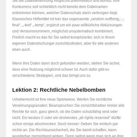
Sie die Dateibenennung möglichst uneinheitlich und konfus. Ihre
Konkurrenz soll schließlich nicht bereits dem Dateinamen
entnehmen können, welcher Datenschatz darin verborgen liegt.
Klassisches Hilfsmittel ist hier das sogenannte „
random-suffixing
„: „-
final“, „-test“ „-temp“, ergänzt um ein paar willkürliche Abkürzungen
und Versionsnummern, möglichst unsystematisch kombiniert.
Freilich macht es das für Sie selbst komplizierter, sich in Ihrem
eigenen Datendschungel zurechtzufinden, aber für alle anderen
eben auch.
Wenn Ihre Daten dann doch gefunden werden, stellen Sie sicher,
dass eine Nutzung möglichst schwer ist. Auch dafür gibt es
verschiedene Strategien, und das bringt uns zu
Lektion 2: Rechtliche Nebelbomben
Urheberrecht ist Ihre neue Spielwiese. Werfen Sie rechtliche
Verwirrungsgranaten: Beanspruchen Sie vorsichtshalber immer alle
Rechte für sich, ganz gleich, ob die Daten schutzfähig sind oder
nicht. Ein keckes © oder ein drohendes „all rights reserved“ dürfte
schon einige abschrecken. Noch besser: Geben Sie einfach gar
nichts an. Die Rechtsunsicherheit, die Sie damit schaffen, kann
wunderbar zermürbend wirken. Denn selbst wenn man sich an Ihre