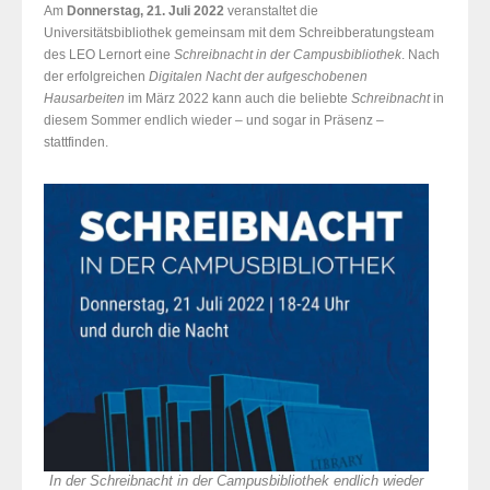
Am
Donnerstag, 21. Juli 2022
veranstaltet die
Universitätsbibliothek gemeinsam mit dem Schreibberatungsteam
des LEO Lernort eine
Schreibnacht in der Campusbibliothek
. Nach
der erfolgreichen
Digitalen Nacht der aufgeschobenen
Hausarbeiten
im März 2022 kann auch die beliebte
Schreibnacht
in
diesem Sommer endlich wieder – und sogar in Präsenz –
stattfinden.
In der Schreibnacht in der Campusbibliothek endlich wieder