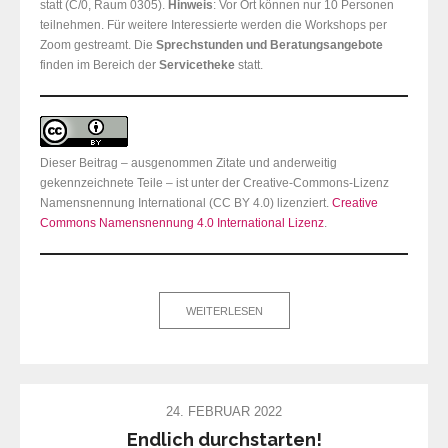
statt (C/0, Raum 0305).
Hinweis
: Vor Ort können nur 10 Personen
teilnehmen. Für weitere Interessierte werden die Workshops per
Zoom gestreamt. Die
Sprechstunden und Beratungsangebote
finden im Bereich der
Servicetheke
statt.
Dieser Beitrag – ausgenommen Zitate und anderweitig
gekennzeichnete Teile – ist unter der Creative-Commons-Lizenz
Namensnennung International (CC BY 4.0) lizenziert.
Creative
Commons Namensnennung 4.0 International Lizenz
.
WEITERLESEN
24. FEBRUAR 2022
Endlich durchstarten!