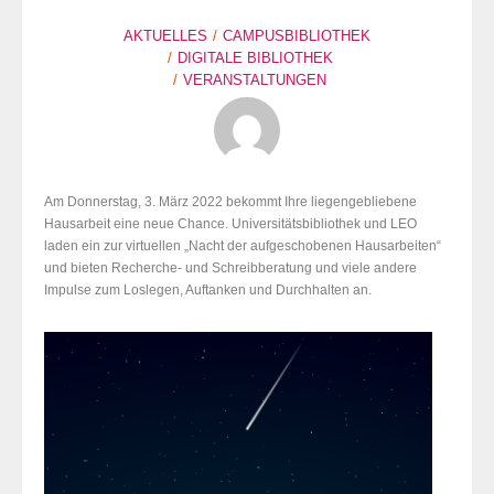
AKTUELLES
CAMPUSBIBLIOTHEK
DIGITALE BIBLIOTHEK
VERANSTALTUNGEN
Am Donnerstag, 3. März 2022 bekommt Ihre liegengebliebene
Hausarbeit eine neue Chance. Universitätsbibliothek und LEO
laden ein zur virtuellen „Nacht der aufgeschobenen Hausarbeiten“
und bieten Recherche- und Schreibberatung und viele andere
Impulse zum Loslegen, Auftanken und Durchhalten an.