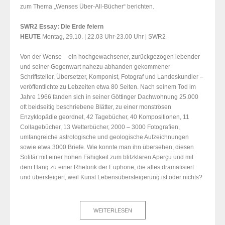
zum Thema „Wenses Über-All-Bücher“ berichten.
SWR2 Essay: Die Erde feiern
HEUTE
Montag, 29.10. | 22.03 Uhr-23.00 Uhr | SWR2
Von der Wense – ein hochgewachsener, zurückgezogen lebender
und seiner Gegenwart nahezu abhanden gekommener
Schriftsteller, Übersetzer, Komponist, Fotograf und Landeskundler –
veröffentlichte zu Lebzeiten etwa 80 Seiten. Nach seinem Tod im
Jahre 1966 fanden sich in seiner Göttinger Dachwohnung 25.000
oft beidseitig beschriebene Blätter, zu einer monströsen
Enzyklopädie geordnet, 42 Tagebücher, 40 Kompositionen, 11
Collagebücher, 13 Wetterbücher, 2000 – 3000 Fotografien,
umfangreiche astrologische und geologische Aufzeichnungen
sowie etwa 3000 Briefe. Wie konnte man ihn übersehen, diesen
Solitär mit einer hohen Fähigkeit zum blitzklaren Aperçu und mit
dem Hang zu einer Rhetorik der Euphorie, die alles dramatisiert
und übersteigert, weil Kunst Lebensübersteigerung ist oder nichts?
WEITERLESEN