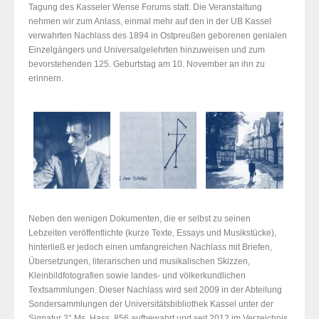
Tagung des Kasseler Wense Forums statt. Die Veranstaltung
nehmen wir zum Anlass, einmal mehr auf den in der UB Kassel
verwahrten Nachlass des 1894 in Ostpreußen geborenen genialen
Einzelgängers und Universalgelehrten hinzuweisen und zum
bevorstehenden 125. Geburtstag am 10. November an ihn zu
erinnern.
Neben den wenigen Dokumenten, die er selbst zu seinen
Lebzeiten veröffentlichte (kurze Texte, Essays und Musikstücke),
hinterließ er jedoch einen umfangreichen Nachlass mit Briefen,
Übersetzungen, literarischen und musikalischen Skizzen,
Kleinbildfotografien sowie landes- und völkerkundlichen
Textsammlungen. Dieser Nachlass wird seit 2009 in der Abteilung
Sondersammlungen der Universitätsbibliothek Kassel unter der
Signatur 2° Ms. Hass. 856 aufbewahrt und seit 2012 im Verzeichnis