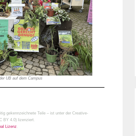
 der UB auf dem Campus
g gekennzeichnete Teile – ist unter der Creative-
BY 4.0) lizenziert.
al Lizenz
.