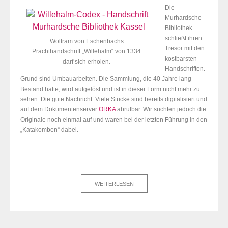
Die
Murhardsche
Bibliothek
schließt ihren
Wolfram von Eschenbachs
Tresor mit den
Prachthandschrift „Willehalm“ von 1334
kostbarsten
darf sich erholen.
Handschriften.
Grund sind Umbauarbeiten. Die Sammlung, die 40 Jahre lang
Bestand hatte, wird aufgelöst und ist in dieser Form nicht mehr zu
sehen. Die gute Nachricht: Viele Stücke sind bereits digitalisiert und
auf dem Dokumentenserver
ORKA
abrufbar. Wir suchten jedoch die
Originale noch einmal auf und waren bei der letzten Führung in den
„Katakomben“ dabei.
WEITERLESEN