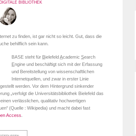
DIGITALE BIBLIOTHEK
rnet zu finden, ist gar nicht so leicht. Gut, dass die
e behilflich sein kann.
BASE steht für
B
ielefeld
A
cademic
S
earch
E
ngine und beschäftigt sich mit der Erfassung
und Bereitstellung von wissenschaftlichen
Internetquellen, und zwar in erster Linie
 gestellt werden. Vor dem Hintergrund sinkender
ung „verfolgt die Universitätsbibliothek Bielefeld das
einen verlässlichen, qualitativ hochwertigen
en“ (Quelle : Wikipedia) und macht dabei fast
en Access
.