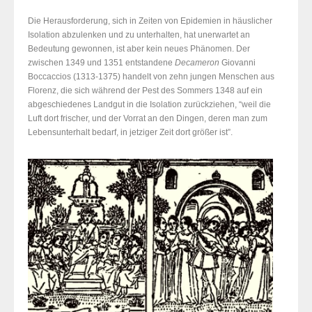
Die Herausforderung, sich in Zeiten von Epidemien in häuslicher
Isolation abzulenken und zu unterhalten, hat unerwartet an
Bedeutung gewonnen, ist aber kein neues Phänomen. Der
zwischen 1349 und 1351 entstandene
Decameron
Giovanni
Boccaccios (1313-1375) handelt von zehn jungen Menschen aus
Florenz, die sich während der Pest des Sommers 1348 auf ein
abgeschiedenes Landgut in die Isolation zurückziehen, “weil die
Luft dort frischer, und der Vorrat an den Dingen, deren man zum
Lebensunterhalt bedarf, in jetziger Zeit dort größer ist”.