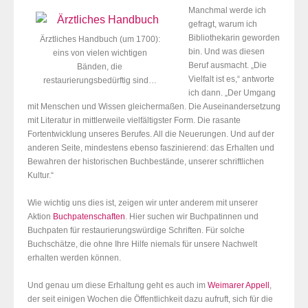
Manchmal werde ich
gefragt, warum ich
Bibliothekarin geworden
Ärztliches Handbuch (um 1700):
bin. Und was diesen
eins von vielen wichtigen
Beruf ausmacht. „Die
Bänden, die
Vielfalt ist es,“ antworte
restaurierungsbedürftig sind…
ich dann. „Der Umgang
mit Menschen und Wissen gleichermaßen. Die Auseinandersetzung
mit Literatur in mittlerweile vielfältigster Form. Die rasante
Fortentwicklung unseres Berufes. All die Neuerungen. Und auf der
anderen Seite, mindestens ebenso faszinierend: das Erhalten und
Bewahren der historischen Buchbestände, unserer schriftlichen
Kultur.“
Wie wichtig uns dies ist, zeigen wir unter anderem mit unserer
Aktion
Buchpatenschaften
. Hier suchen wir Buchpatinnen und
Buchpaten für restaurierungswürdige Schriften. Für solche
Buchschätze, die ohne Ihre Hilfe niemals für unsere Nachwelt
erhalten werden können.
Und genau um diese Erhaltung geht es auch im
Weimarer Appell
,
der seit einigen Wochen die Öffentlichkeit dazu aufruft, sich für die