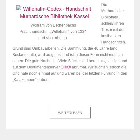
Die
Murhardsche
Bibliothek
schließt ihren
Wolfram von Eschenbachs
Tresor mit den
Prachthandschrift „Willehalm“ von 1334
kostbarsten
darf sich erholen.
Handschriften.
Grund sind Umbauarbeiten. Die Sammlung, die 40 Jahre lang
Bestand hatte, wird aufgelöst und ist in dieser Form nicht mehr zu
sehen. Die gute Nachricht: Viele Stücke sind bereits digitalisiert und
auf dem Dokumentenserver
ORKA
abrufbar. Wir suchten jedoch die
Originale noch einmal auf und waren bei der letzten Führung in den
„Katakomben“ dabei.
WEITERLESEN