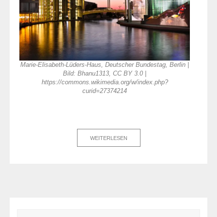
Marie-Elisabeth-Lüders-Haus, Deutscher Bundestag, Berlin |
Bild: Bhanu1313, CC BY 3.0 |
https://commons.wikimedia.org/w/index.php?
curid=27374214
WEITERLESEN