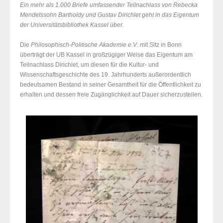
Ein mehr als 1.000 Briefe umfassender Teilnachlass von Rebecka
Mendelssohn Bartholdy und Gustav Dirichlet geht in das Eigentum
der Universitätsbibliothek Kassel über.
Die
Philosophisch-Politische Akademie e.V
. mit Sitz in Bonn
überträgt der UB Kassel in großzügiger Weise das Eigentum am
Teilnachlass Dirichlet, um diesen für die Kultur- und
Wissenschaftsgeschichte des 19. Jahrhunderts außerordentlich
bedeutsamen Bestand in seiner Gesamtheit für die Öffentlichkeit zu
erhalten und dessen freie Zugänglichkeit auf Dauer sicherzustellen.