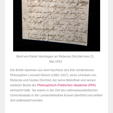
Brief von Rahel Varnhagen an Rebecka Dirichlet vom 21.
Mai 1832
Die Briefe stammen aus dem Nachlass des früh verstorbenen
Philosophen Leonard Nelson (1882-1927), eines Urenkels von
Rebecka und Gustav Dirichlet, der seine Bibliothek und seinen
weiteren Besitz der
Philosophisch-Politischen Akademie
(PPA)
vermacht hatte. Sie waren in der Zeit des nationalsozialistischen
Unrechtsstaats in die Landesbibliothek Kassel überführt und seither
dort aufbewahrt worden.