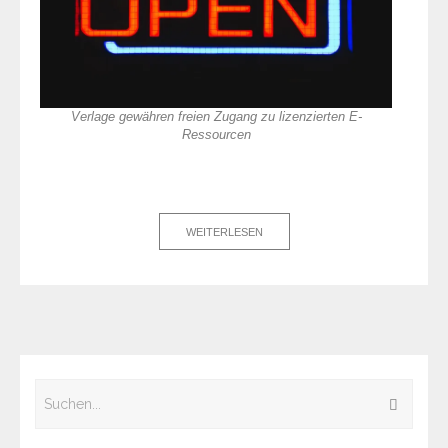
Verlage gewähren freien Zugang zu lizenzierten E-
Ressourcen
WEITERLESEN