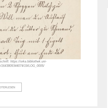
hrift: https://orka.bibliothek.uni-
ge/1643809344074/19/LOG_0005/
ITERLESEN