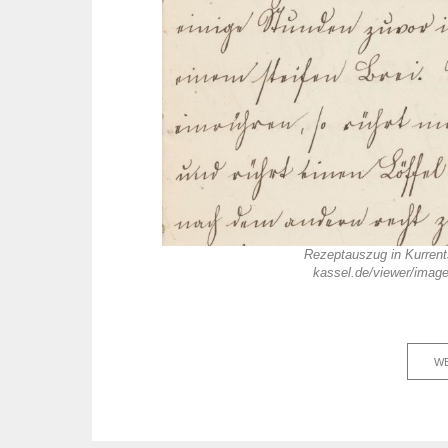
Rezeptauszug in Kurrentsc
kassel.de/viewer/ima
WE