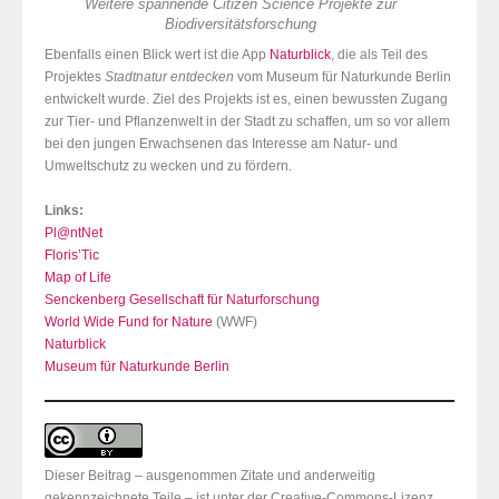
Weitere spannende Citizen Science Projekte zur
Biodiversitätsforschung
Ebenfalls einen Blick wert ist die App
Naturblick
, die als Teil des
Projektes
Stadtnatur entdecken
vom Museum für Naturkunde Berlin
entwickelt wurde. Ziel des Projekts ist es, einen bewussten Zugang
zur Tier- und Pflanzenwelt in der Stadt zu schaffen, um so vor allem
bei den jungen Erwachsenen das Interesse am Natur- und
Umweltschutz zu wecken und zu fördern.
Links:
Pl@ntNet
Floris’Tic
Map of Life
Senckenberg Gesellschaft für Naturforschung
World Wide Fund for Nature
(WWF)
Naturblick
Museum für Naturkunde Berlin
Dieser Beitrag – ausgenommen Zitate und anderweitig
gekennzeichnete Teile – ist unter der Creative-Commons-Lizenz