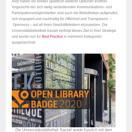
Netz haben ein breites Spektrum weiterer Optionen eröffnet.
Angesichts der sich stetig verändernden Kommunikations- und
Partizipationsmöglichkeiten sind auch die Bibliotheken aufgerufen,
sich engagiert und nachhaltig für Offenheit und Transparenz –
Openness –
auf all ihren Geschäftsfeldern einzusetzen. Die
Universitätsbibliothek Kassel verfolgt dieses Ziel in ihrer Strategie
und wurde nun für
Best Practice
in mehreren Kategorien
ausgezeichnet.
Die Universitätsbibliothek Kassel wurde kürzlich mit dem