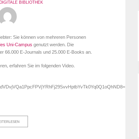
DIGITALE BIBLIOTHEK
iebter: Sie können von mehreren Personen
des Uni-Campus
genutzt werden. Die
über 66.000 E-Journals und 25.000 E-Books an.
ren, erfahren Sie im folgenden Video.
fbadVDvjVQa1PpcFPVjYRhFj29SvvHptbYvTk0Yq0Q1oQhND8=
ITERLESEN