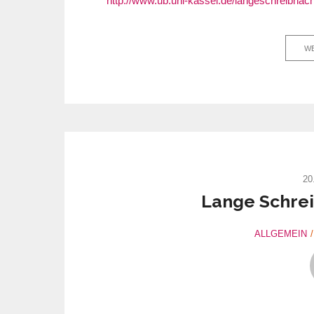
http://www.ub.uni-kassel.de/langeschreibnach
WE
20
Lange Schrei
ALLGEMEIN