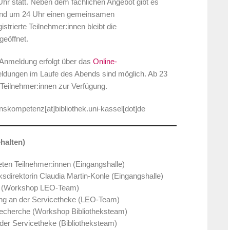
Uhr statt. Neben dem fachlichen Angebot gibt es
nd um 24 Uhr einen gemeinsamen
trierte Teilnehmer:innen bleibt die
eöffnet.
ie Anmeldung erfolgt über das
Online-
ldungen im Laufe des Abends sind möglich. Ab 23
n Teilnehmer:innen zur Verfügung.
nskompetenz[at]bibliothek.uni-kassel[dot]de
halten)
ten Teilnehmer:innen (Eingangshalle)
ksdirektorin Claudia Martin-Konle (Eingangshalle)
n (Workshop LEO-Team)
ung an der Servicetheke (LEO-Team)
urrecherche (Workshop Bibliotheksteam)
der Servicetheke (Bibliotheksteam)