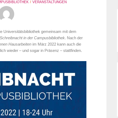
PUSBIBLIOTHEK
VERANSTALTUNGEN
die Universitätsbibliothek gemeinsam mit dem
Schreibnacht in der Campusbibliothek
. Nach der
benen Hausarbeiten
im März 2022 kann auch die
ch wieder – und sogar in Präsenz – stattfinden.