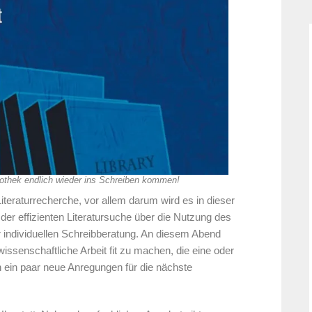
iothek endlich wieder ins Schreiben kommen!
iteraturrecherche, vor allem darum wird es in dieser
der effizienten Literatursuche über die Nutzung des
r individuellen Schreibberatung. An diesem Abend
wissenschaftliche Arbeit fit zu machen, die eine oder
h ein paar neue Anregungen für die nächste