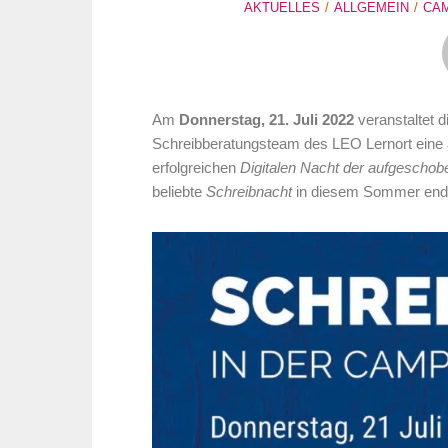
AKTUELLES
ALLGEMEIN
CAM
Am
Donnerstag, 21. Juli 2022
veranstaltet 
Schreibberatungsteam des LEO Lernort eine
erfolgreichen
Digitalen Nacht der aufgescho
beliebte
Schreibnacht
in diesem Sommer endli