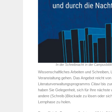
In der Schreibnacht in der Campusbibl
Wissenschaftliches Arbeiten und Schreiben, L
Veranstaltung gehen. Das Angebot reicht von 
Literaturverwaltungsprogramms
Citavi
bis zu
haben Sie Gelegenheit, sich für Ihre nächste 
andere (Schreib-)Blockade zu lösen oder sic
Lernphase zu holen.