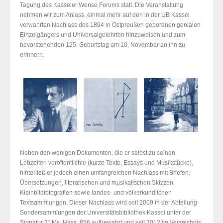
Tagung des Kasseler Wense Forums statt. Die Veranstaltung
nehmen wir zum Anlass, einmal mehr auf den in der UB Kassel
verwahrten Nachlass des 1894 in Ostpreußen geborenen genialen
Einzelgängers und Universalgelehrten hinzuweisen und zum
bevorstehenden 125. Geburtstag am 10. November an ihn zu
erinnern.
Neben den wenigen Dokumenten, die er selbst zu seinen
Lebzeiten veröffentlichte (kurze Texte, Essays und Musikstücke),
hinterließ er jedoch einen umfangreichen Nachlass mit Briefen,
Übersetzungen, literarischen und musikalischen Skizzen,
Kleinbildfotografien sowie landes- und völkerkundlichen
Textsammlungen. Dieser Nachlass wird seit 2009 in der Abteilung
Sondersammlungen der Universitätsbibliothek Kassel unter der
Signatur 2° Ms. Hass. 856 aufbewahrt und seit 2012 im Verzeichnis