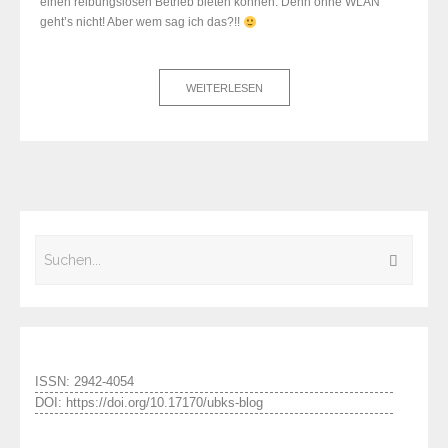
einen reibungslosen Betrieb bieten können. Denn ohne WLAN
geht’s nicht! Aber wem sag ich das?!!
WEITERLESEN
ISSN: 2942-4054
DOI: https://doi.org/10.17170/ubks-blog