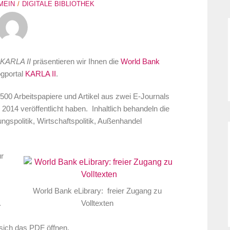
MEIN
DIGITALE BIBLIOTHEK
 KARLA II
präsentieren wir Ihnen die
World Bank
ogportal
KARLA II
.
500 Arbeitspapiere und Artikel aus zwei E-Journals
2014 veröffentlicht haben. Inhaltlich behandeln die
spolitik, Wirtschaftspolitik, Außenhandel
ur
World Bank eLibrary: freier Zugang zu
Volltexten
.
t sich das PDF
öffnen.