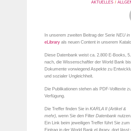
AKTUELLES
ALLGE
In unserem zweiten
Beitrag der Serie
NEU in
eLibrary
als neuen Content in unserem Katal
Diese Datenbank weist ca. 2.800 E-Books, 5.
nach, die Wissenschaftler der World Bank bis 
Dokumente vorwiegend Aspekte zu Entwicklung
und sozialer Ungleichheit.
Die Publikationen stehen als PDF-Volltexte z
Verfügung.
Die Treffer finden Sie
in
KARLA II (Artikel &
mehr),
wenn Sie den Filter
Datenbank
nutzen
Ein Link beim jeweiligen Treffer führt Sie zum
Eintrag in der World Bank eLibrary, dort läss