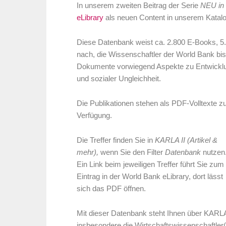
In unserem zweiten
Beitrag der Serie
NEU in
eLibrary
als neuen Content in unserem Katal
Diese Datenbank weist ca. 2.800 E-Books, 5.
nach, die Wissenschaftler der World Bank bis 
Dokumente vorwiegend Aspekte zu Entwicklung
und sozialer Ungleichheit.
Die Publikationen stehen als PDF-Volltexte z
Verfügung.
Die Treffer finden Sie
in
KARLA II (Artikel &
mehr),
wenn Sie den Filter
Datenbank
nutzen
Ein Link beim jeweiligen Treffer führt Sie zum
Eintrag in der World Bank eLibrary, dort lässt
sich das PDF
öffnen.
Mit dieser Datenbank
steht Ihnen über KARLA I
insbesondere die Wirtschaftswissenschaftler(i