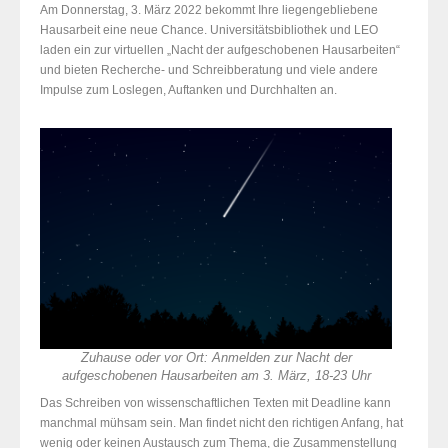
Am Donnerstag, 3. März 2022 bekommt Ihre liegengebliebene
Hausarbeit eine neue Chance. Universitätsbibliothek und LEO
laden ein zur virtuellen „Nacht der aufgeschobenen Hausarbeiten“
und bieten Recherche- und Schreibberatung und viele andere
Impulse zum Loslegen, Auftanken und Durchhalten an.
Zuhause oder vor Ort: Anmelden zur Nacht der
aufgeschobenen Hausarbeiten am 3. März, 18-23 Uhr
Das Schreiben von wissenschaftlichen Texten mit Deadline kann
manchmal mühsam sein. Man findet nicht den richtigen Anfang, hat
wenig oder keinen Austausch zum Thema, die Zusammenstellung