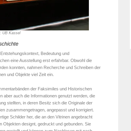
d: UB Kassel
schichte
. Entstehungskontext, Bedeutung und
n eine Ausstellung erst erfahrbar. Obwohl die
werden konnten, nahmen Recherche und Schreiben der
en und Objekte viel Zeit ein.
mmentarbänden der Faksimiles und Historischen
 aber auch die Informationen genutzt werden, die
g stellten, in deren Besitz sich die Originale der
den zusammengetragen, angepasst und korrigiert.
tige Schilder her, die an den Vitrinen angebracht
n Objekten designt, gedruckt und gebunden. Sie
ung gestellt und können zum Nachlesen mit nach