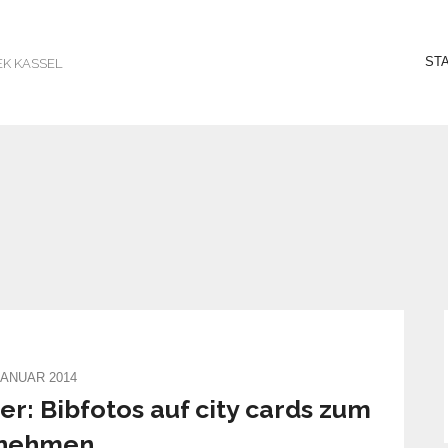
ST
EK KASSEL
JANUAR 2014
r: Bibfotos auf city cards zum
tnehmen