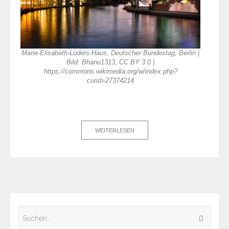
Marie-Elisabeth-Lüders-Haus, Deutscher Bundestag, Berlin |
Bild: Bhanu1313, CC BY 3.0 |
https://commons.wikimedia.org/w/index.php?
curid=27374214
WEITERLESEN