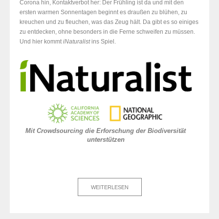
Corona hin, Kontaktverbot her: Der Frühling ist da und mit den
ersten warmen Sonnentagen beginnt es draußen zu blühen, zu
kreuchen und zu fleuchen, was das Zeug hält. Da gibt es so einiges
zu entdecken, ohne besonders in die Ferne schweifen zu müssen.
Und hier kommt
iNaturalist
ins Spiel.
Mit Crowdsourcing die Erforschung der Biodiversität
unterstützen
WEITERLESEN