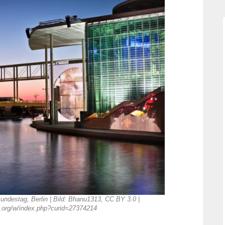
undestag, Berlin | Bild: Bhanu1313, CC BY 3.0 |
.org/w/index.php?curid=27374214