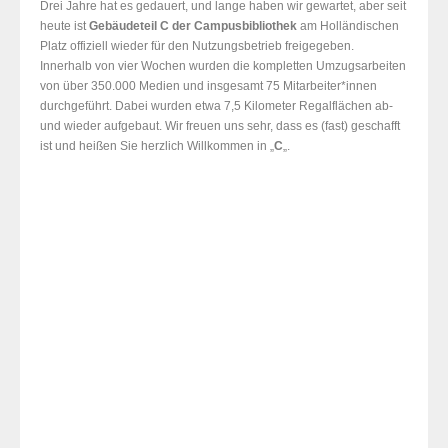
Drei Jahre hat es gedauert, und lange haben wir gewartet, aber seit
heute ist
Gebäudeteil C der Campusbibliothek
am Holländischen
Platz offiziell wieder für den Nutzungsbetrieb freigegeben.
Innerhalb von vier Wochen wurden die kompletten Umzugsarbeiten
von über 350.000 Medien und insgesamt 75 Mitarbeiter*innen
durchgeführt. Dabei wurden etwa 7,5 Kilometer Regalflächen ab-
und wieder aufgebaut. Wir freuen uns sehr, dass es (fast) geschafft
ist und heißen Sie herzlich Willkommen in „
C
„.
C/
C/1 – Lernplätze