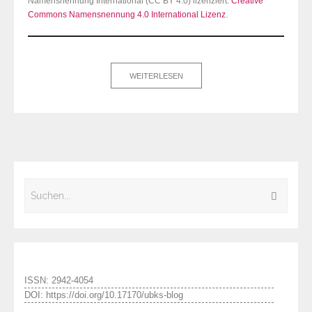
Namensnennung International (CC BY 4.0) lizenziert.
Creative
Commons Namensnennung 4.0 International Lizenz
.
WEITERLESEN
ISSN: 2942-4054
DOI: https://doi.org/10.17170/ubks-blog