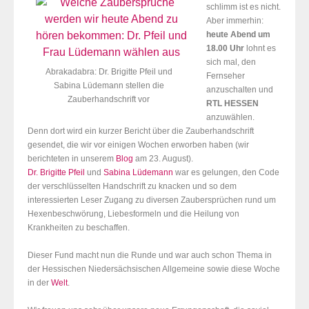
schlimm ist es nicht.
Aber immerhin:
heute Abend um
18.00 Uhr
lohnt es
sich mal, den
Abrakadabra: Dr. Brigitte Pfeil und
Fernseher
Sabina Lüdemann stellen die
anzuschalten und
Zauberhandschrift vor
RTL HESSEN
anzuwählen.
Denn dort wird ein kurzer Bericht über die Zauberhandschrift
gesendet, die wir vor einigen Wochen erworben haben (wir
berichteten in unserem
Blog
am 23. August).
Dr. Brigitte Pfeil
und
Sabina Lüdemann
war es gelungen, den Code
der verschlüsselten Handschrift zu knacken und so dem
interessierten Leser Zugang zu diversen Zaubersprüchen rund um
Hexenbeschwörung, Liebesformeln und die Heilung von
Krankheiten zu beschaffen.
Dieser Fund macht nun die Runde und war auch schon Thema in
der Hessischen Niedersächsischen Allgemeine sowie diese Woche
in der
Welt
.