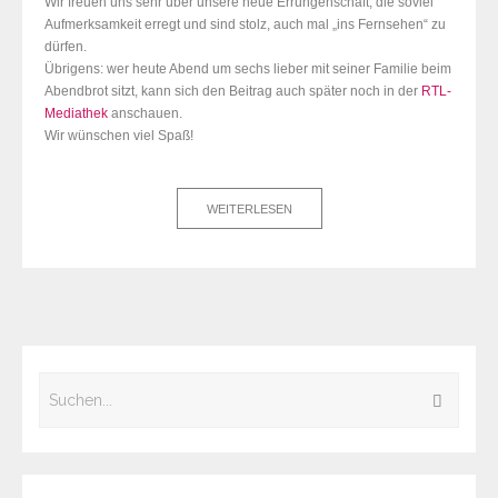
Wir freuen uns sehr über unsere neue Errungenschaft, die soviel
Aufmerksamkeit erregt und sind stolz, auch mal „ins Fernsehen“ zu
dürfen.
Übrigens: wer heute Abend um sechs lieber mit seiner Familie beim
Abendbrot sitzt, kann sich den Beitrag auch später noch in der
RTL-
Mediathek
anschauen.
Wir wünschen viel Spaß!
WEITERLESEN