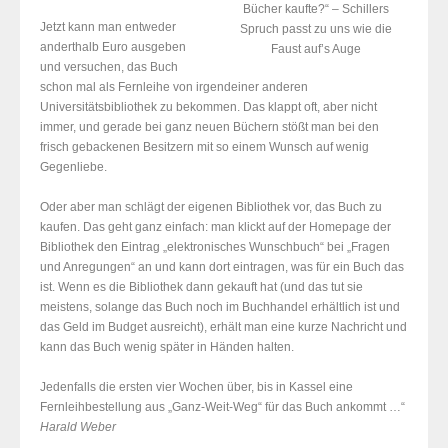
Bücher kaufte?“ – Schillers
Jetzt kann man entweder
Spruch passt zu uns wie die
anderthalb Euro ausgeben
Faust auf’s Auge
und versuchen, das Buch
schon mal als Fernleihe von irgendeiner anderen
Universitätsbibliothek zu bekommen. Das klappt oft, aber nicht
immer, und gerade bei ganz neuen Büchern stößt man bei den
frisch gebackenen Besitzern mit so einem Wunsch auf wenig
Gegenliebe.
Oder aber man schlägt der eigenen Bibliothek vor, das Buch zu
kaufen. Das geht ganz einfach: man klickt auf der Homepage der
Bibliothek den Eintrag „elektronisches Wunschbuch“ bei „Fragen
und Anregungen“ an und kann dort eintragen, was für ein Buch das
ist. Wenn es die Bibliothek dann gekauft hat (und das tut sie
meistens, solange das Buch noch im Buchhandel erhältlich ist und
das Geld im Budget ausreicht), erhält man eine kurze Nachricht und
kann das Buch wenig später in Händen halten.
Jedenfalls die ersten vier Wochen über, bis in Kassel eine
Fernleihbestellung aus „Ganz-Weit-Weg“ für das Buch ankommt …“
Harald Weber