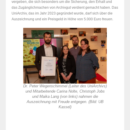
vergeben, die sich besonders um die Sicherung, den Erhalt und
das Zugänglichmachen von Archivgut verdient gemacht haben. Das
UniArchiv, das im Jahr 2023 gegründet wurde, darf sich über die
Auszeichnung und ein Preisgeld in Höhe von 5.000 Euro freuen.
Dr. Peter Wegenschimmel (Leiter des UniArchivs)
und Mitarbeitende Carina Nolte, Christoph Jobs
und Maika Lang (von links) nahmen die
Auszeichnung mit Freude entgegen. (Bild: UB
Kassel)