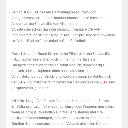
Papier ist ein Gut, dessen Herstellung ressourcen- und
energieintensiv ist und das darüber hinaus für alle relevanten
Akteure an der Universität zum Alltag gehört.
Wussten Sie schon, dass der gesamtuniversitäre DIN-A4-
Papierverbrauch sich auf rund 15 Mio. Blatt pro Jahr beläuft? Allein
ca. 3 Mio. Blatt entfallen dabei auf die Bibliothek.
Das ist ein guter Grund für uns, beim Pilotprojekt der Universität
mitzumachen und sicher auch in Ihrem Sinne. Im ersten
Obergeschoss ist es darum ab sofort möglich, doppelseitig zu
drucken oder zu kopieren ohne nachzudenken: die
Voreinstellungen der Druck- und Kopierstationen im Rel-Bereich
der
BB 5
und im Kopierraum neben der Servicetheke der
BB 2
sind
entsprechend geändert.
Mit Hilfe des großen Plakats über dem Kopierer können Sie die
Einstellung blitzschnell wieder auf einseitiges Kopieren umstellen,
wenn es nötig ist. Wir hoffen auf Ihre Begeisterung und Ihre
positiven Rückmeldungen, damit wir bald auch an den anderen
Geräten die ressourcenschonende Variante einstellen können.