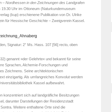
on – Nordhessen in den Zeichnungen des Landgrafen
um 19.30 Uhr im Ottoneum (Naturkundemuseum
verlag (kup) erschienene Publikation von Dr. Ulrike
erein für Hessische Geschichte – Zweigverein Kassel.
den, Signatur:
2° Ms. Hass. 107 [56] recto, oben
2) genannt »der Gelehrte« und bekannt für seine
ere Sprachen, Alchemie-Forschungen und
es Zeichnens. Seine architektonischen
xt einzigartig. Als umfangreiches Konvolut werden
iversitätsbibliothek Kassel aufbewahrt.
n konzentriert sich auf landgräfliche Besitzungen
l, darunter Darstellungen der Residenzstadt
ontra. Weitere enthaltene Orte sind die