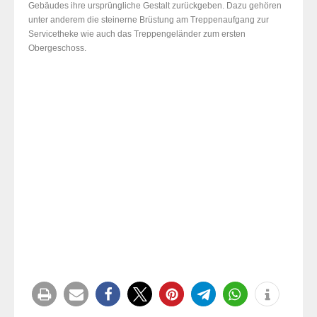
Gebäudes ihre ursprüngliche Gestalt zurückgeben. Dazu gehören
unter anderem die steinerne Brüstung am Treppenaufgang zur
Servicetheke wie auch das Treppengeländer zum ersten
Obergeschoss.
Tr
Treppengeländer zum 1. OG – Vor der Umgestaltung