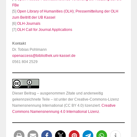
FBe
[5]
Open Library of Humanities (OLH)
;
Pressemitteilung der OLH
zum Beitritt der UB Kassel
[6]
OLH-Journals
[7]
OLH Call for Journal Applications
Kontakt
Dr. Tobias Pohlmann
openaccess@bibliothek.uni-kassel.de
0561 804 2529
Dieser Beitrag – ausgenommen Zitate und anderweitig
gekennzeichnete Teile – ist unter der Creative-Commons-Lizenz
Namensnennung International (CC BY 4.0) lizenziert.
Creative
Commons Namensnennung 4.0 International Lizenz
.