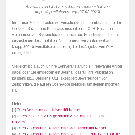
Auswahl von OLH-Zeitschriften, Screenshot von
https://openlibhums.org/ (27.02.2020)
Im Januar 2020 befragten wir Forschende und Lehrbeauftragte der
Geistes-, Sozial- und Kulturwissenschaften zu OLH. Nach den
vielen positiven Rückmeldungen ist uns die Entscheidung,
hier mit
einzusteigen, leichtgefallen. Nun gehören wir zu den weltweit
knapp 300 Universitätsbibliotheken, die das Angebot von OLH
ermöglichen.
Vielleicht ist ja auch für Ihre Lehrveranstaltung ein relevanter Artikel
dabei oder Sie entdecken ein Journal, das für Ihre Publikation
passend ist… Übrigens: OLH akzeptiert Bewerbungen von
Zeitschriften, die auf ein Open-Access-Modell umsteigen möchten
[7].
Links:
[1]
Open Access an der Universität Kassel
[2]
Übersicht der in 2019 gezahlten APCs durch deutsche
Universitäten
[3]
Open-Access-Publikationsfonds der Universität Kassel
[4]
Open-Access-Publikationsfonds Verteilung der Nutzung auf die