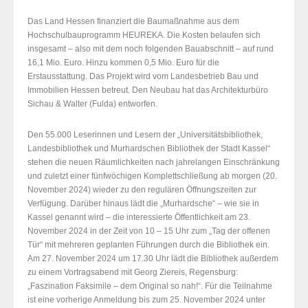
Das Land Hessen finanziert die Baumaßnahme aus dem
Hochschulbauprogramm HEUREKA. Die Kosten belaufen sich
insgesamt – also mit dem noch folgenden Bauabschnitt – auf rund
16,1 Mio. Euro. Hinzu kommen 0,5 Mio. Euro für die
Erstausstattung. Das Projekt wird vom Landesbetrieb Bau und
Immobilien Hessen betreut. Den Neubau hat das Architekturbüro
Sichau & Walter (Fulda) entworfen.
Den 55.000 Leserinnen und Lesern der „Universitätsbibliothek,
Landesbibliothek und Murhardschen Bibliothek der Stadt Kassel“
stehen die neuen Räumlichkeiten nach jahrelangen Einschränkung
und zuletzt einer fünfwöchigen Komplettschließung ab morgen (20.
November 2024) wieder zu den regulären Öffnungszeiten zur
Verfügung. Darüber hinaus lädt die „Murhardsche“ – wie sie in
Kassel genannt wird – die interessierte Öffentlichkeit am 23.
November 2024 in der Zeit von 10 – 15 Uhr zum „Tag der offenen
Tür“ mit mehreren geplanten Führungen durch die Bibliothek ein.
Am 27. November 2024 um 17.30 Uhr lädt die Bibliothek außerdem
zu einem Vortragsabend mit Georg Ziereis, Regensburg:
„Faszination Faksimile – dem Original so nah!“. Für die Teilnahme
ist eine vorherige Anmeldung bis zum 25. November 2024 unter