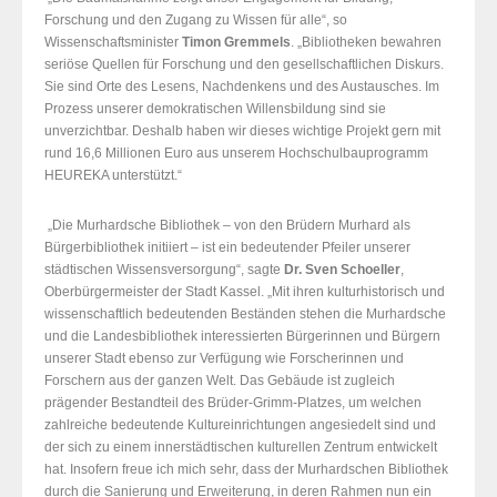
Forschung und den Zugang zu Wissen für alle“, so
Wissenschaftsminister
Timon Gremmels
. „Bibliotheken bewahren
seriöse Quellen für Forschung und den gesellschaftlichen Diskurs.
Sie sind Orte des Lesens, Nachdenkens und des Austausches. Im
Prozess unserer demokratischen Willensbildung sind sie
unverzichtbar. Deshalb haben wir dieses wichtige Projekt gern mit
rund 16,6 Millionen Euro aus unserem Hochschulbauprogramm
HEUREKA unterstützt.“
„Die Murhardsche Bibliothek – von den Brüdern Murhard als
Bürgerbibliothek initiiert – ist ein bedeutender Pfeiler unserer
städtischen Wissensversorgung“, sagte
Dr. Sven Schoeller
,
Oberbürgermeister der Stadt Kassel. „Mit ihren kulturhistorisch und
wissenschaftlich bedeutenden Beständen stehen die Murhardsche
und die Landesbibliothek interessierten Bürgerinnen und Bürgern
unserer Stadt ebenso zur Verfügung wie Forscherinnen und
Forschern aus der ganzen Welt. Das Gebäude ist zugleich
prägender Bestandteil des Brüder-Grimm-Platzes, um welchen
zahlreiche bedeutende Kultureinrichtungen angesiedelt sind und
der sich zu einem innerstädtischen kulturellen Zentrum entwickelt
hat. Insofern freue ich mich sehr, dass der Murhardschen Bibliothek
durch die Sanierung und Erweiterung, in deren Rahmen nun ein