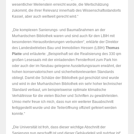
wesentlicher Meilenstein erreicht wurde, die Wertschätzung
zukommt, die ihrer Relevanz innerhalb des Wissenschaftsstandorts
Kassel, aber auch weltweit gerecht wird.“
„Die komplexen Sanierungs- und Baumaßnahmen an der
Murhardschen Bibliothek waren und sind auch für den LBIH mit
besonderen Herausforderungen verbunden“, erklärte der Direktor
des Landesbetriebes Bau und Immobilien Hessen (LBIH)
Thomas
Platte
und erläuterte: „Beispielhaft sei die Realisierung des 330 qm
großen Lesesaals mit der einladenden Fensterfront zum Park hin
oder auch der im Neubau gelegene Ausstellungsraum erwähnt, der
hohen konservatorischen und sicherheitsrelevanten Standards
obliegt. Damit die Schätze der Bibliothek gut geschützt sind wurde
und wird in der Murhardschen Bibliothek ein sehr hoher technischer
Standard verbaut, um beispielsweise optimale klimatische
Verhältnisse für die vielen Bücher und Schriften zu gewährleisten.
Umso mehr freue ich mich, dass nun ein weiterer Bauabschnitt
fertiggestellt wurde und die Teileröffnung offiziell gefeiert werden
konnte.“
„Die Universität ist froh, dass dieser wichtige Abschnitt der
Sanierung nun geschafft ist und dieser Gebäudeteil voll nutzbar ist“,