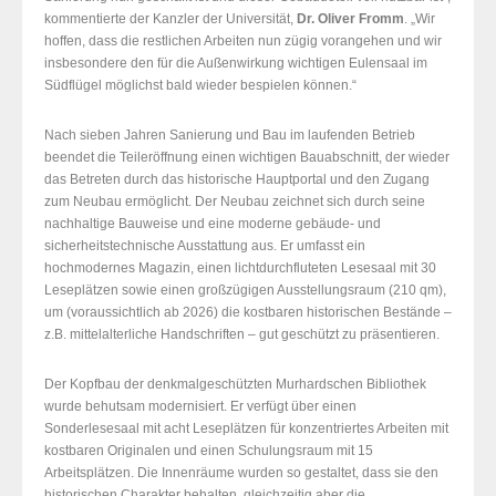
kommentierte der Kanzler der Universität,
Dr. Oliver Fromm
. „Wir
hoffen, dass die restlichen Arbeiten nun zügig vorangehen und wir
insbesondere den für die Außenwirkung wichtigen Eulensaal im
Südflügel möglichst bald wieder bespielen können.“
Nach sieben Jahren Sanierung und Bau im laufenden Betrieb
beendet die Teileröffnung einen wichtigen Bauabschnitt, der wieder
das Betreten durch das historische Hauptportal und den Zugang
zum Neubau ermöglicht. Der Neubau zeichnet sich durch seine
nachhaltige Bauweise und eine moderne gebäude- und
sicherheitstechnische Ausstattung aus. Er umfasst ein
hochmodernes Magazin, einen lichtdurchfluteten Lesesaal mit 30
Leseplätzen sowie einen großzügigen Ausstellungsraum (210 qm),
um (voraussichtlich ab 2026) die kostbaren historischen Bestände –
z.B. mittelalterliche Handschriften – gut geschützt zu präsentieren.
Der Kopfbau der denkmalgeschützten Murhardschen Bibliothek
wurde behutsam modernisiert. Er verfügt über einen
Sonderlesesaal mit acht Leseplätzen für konzentriertes Arbeiten mit
kostbaren Originalen und einen Schulungsraum mit 15
Arbeitsplätzen. Die Innenräume wurden so gestaltet, dass sie den
historischen Charakter behalten, gleichzeitig aber die