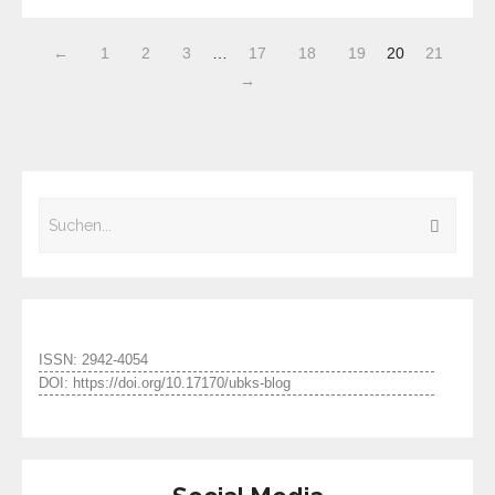
←
1
2
3
…
17
18
19
20
21
→
ISSN: 2942-4054
DOI: https://doi.org/10.17170/ubks-blog