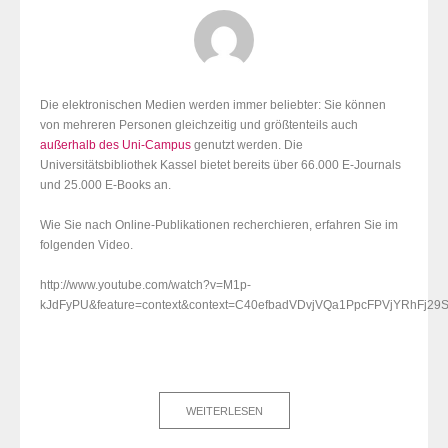
Die elektronischen Medien werden immer beliebter: Sie können
von mehreren Personen gleichzeitig und größtenteils auch
außerhalb des Uni-Campus
genutzt werden. Die
Universitätsbibliothek Kassel bietet bereits über 66.000 E-Journals
und 25.000 E-Books an.
Wie Sie nach Online-Publikationen recherchieren, erfahren Sie im
folgenden Video.
http://www.youtube.com/watch?v=M1p-
kJdFyPU&feature=context&context=C40efbadVDvjVQa1PpcFPVjYRhFj2
WEITERLESEN