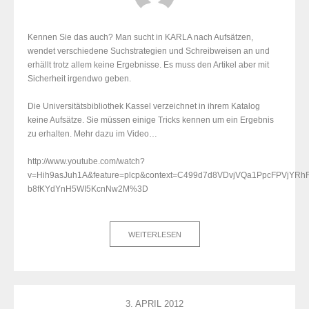
Kennen Sie das auch? Man sucht in KARLA nach Aufsätzen,
wendet verschiedene Suchstrategien und Schreibweisen an und
erhällt trotz allem keine Ergebnisse. Es muss den Artikel aber mit
Sicherheit irgendwo geben.
Die Universitätsbibliothek Kassel verzeichnet in ihrem Katalog
keine Aufsätze. Sie müssen einige Tricks kennen um ein Ergebnis
zu erhalten. Mehr dazu im Video…
http://www.youtube.com/watch?
v=Hih9asJuh1A&feature=plcp&context=C499d7d8VDvjVQa1PpcFPVjYRhF
b8fKYdYnH5WI5KcnNw2M%3D
WEITERLESEN
3. APRIL 2012