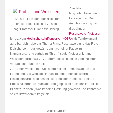
Zitierfähig,
langzeitarchiviert und
frei verfügbar: Die
"Kassel ist ein Höhepunkt, ich bin
Antrittsvorlesung der
sehr sehr glücklich hier zu sein",
diesjährigen
sagt Professor Liliane Weissberg.
Rosenzweig-Professur
ist jetzt vom
Hochschulschriftenserver KOBRA
als Tondokument
abrufbar. „Ich habe das Thema Franz Rosenzweig und das Freie
jüdische Lehrhaus gewählt, um nach einer Pause zum
Namensursprung zurück zu führen“, sagte Professor Liliane
Weissberg den etwa 70 Zuhörern, die sich am 25. April zu ihrem
Vortrag eingefunden hatte.
Zum einen wollte Frau Weissberg mit der Themenwahl an das
Leben und das Werk des in Kassel geborenen jüdischen
Historikers und Religionsphilosophen, den Namensgeber der
Professur, erinnern. Zum anderen ging es ihr auch darum, kritisch
Bilanz zu ziehen. „Was ist seine Hoffnung gewesen und konnte sie
so erfüllt werden?“, fragte sie.
WEITERLESEN