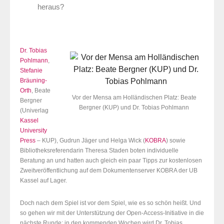
heraus?
Dr. Tobias
Pohlmann
,
Stefanie
Bräuning-
Orth
, Beate
Vor der Mensa am Holländischen Platz: Beate
Bergner
Bergner (KUP) und Dr. Tobias Pohlmann
(Univerlag
Kassel
University
Press
– KUP), Gudrun Jäger und Helga Wick (
KOBRA
) sowie
Bibliotheksreferendarin Theresa Staden boten individuelle
Beratung an und hatten auch gleich ein paar Tipps zur kostenlosen
Zweitveröffentlichung auf dem Dokumentenserver KOBRA der UB
Kassel auf Lager.
Doch nach dem Spiel ist vor dem Spiel, wie es so schön heißt. Und
so gehen wir mit der Unterstützung der Open-Access-Initiative in die
nächste Runde: in den kommenden Wochen wird Dr. Tobias