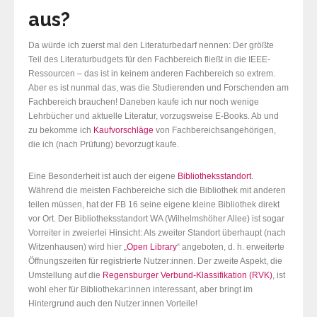
aus?
Da würde ich zuerst mal den Literaturbedarf nennen: Der größte
Teil des Literaturbudgets für den Fachbereich fließt in die IEEE-
Ressourcen – das ist in keinem anderen Fachbereich so extrem.
Aber es ist nunmal das, was die Studierenden und Forschenden am
Fachbereich brauchen! Daneben kaufe ich nur noch wenige
Lehrbücher und aktuelle Literatur, vorzugsweise E-Books. Ab und
zu bekomme ich
Kaufvorschläge
von Fachbereichsangehörigen,
die ich (nach Prüfung) bevorzugt kaufe.
Eine Besonderheit ist auch der eigene
Bibliotheksstandort
.
Während die meisten Fachbereiche sich die Bibliothek mit anderen
teilen müssen, hat der FB 16 seine eigene kleine Bibliothek direkt
vor Ort. Der Bibliotheksstandort WA (Wilhelmshöher Allee) ist sogar
Vorreiter in zweierlei Hinsicht: Als zweiter Standort überhaupt (nach
Witzenhausen) wird hier „
Open Library
“ angeboten, d. h. erweiterte
Öffnungszeiten für registrierte Nutzer:innen. Der zweite Aspekt, die
Umstellung auf die
Regensburger Verbund-Klassifikation (RVK)
, ist
wohl eher für Bibliothekar:innen interessant, aber bringt im
Hintergrund auch den Nutzer:innen Vorteile!