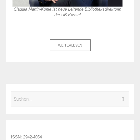
Claudia Martin-Konle ist neue Leitende Bibliotheksdirektorin
der UB Kassel
WEITERLESEN
ISSN: 2942-4054