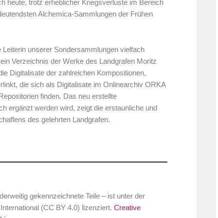
noch heute, trotz erheblicher Kriegsverluste im Bereich
bedeutendsten Alchemica-Sammlungen der Frühen
e Leiterin unserer Sondersammlungen vielfach
in Verzeichnis der Werke des Landgrafen Moritz
die Digitalisate der zahlreichen Kompositionen,
inkt, die sich als Digitalisate im Onlinearchiv ORKA
Repositorien finden. Das neu erstellte
ch ergänzt werden wird, zeigt die erstaunliche und
chaffens des gelehrten Landgrafen.
rweitig gekennzeichnete Teile – ist unter der
ernational (CC BY 4.0) lizenziert.
Creative