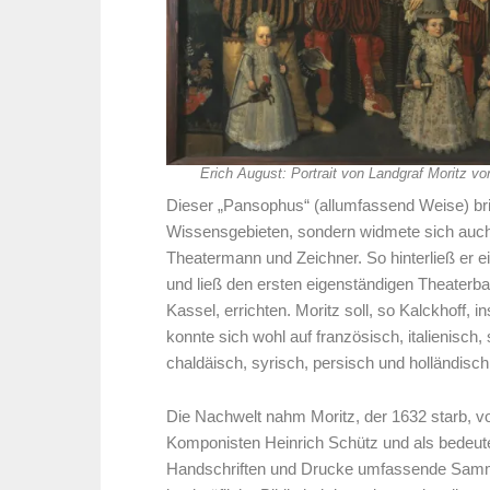
Erich August: Portrait von Landgraf Moritz v
Dieser „Pansophus“ (allumfassend Weise) brilli
Wissensgebieten, sondern widmete sich auch
Theatermann und Zeichner. So hinterließ er e
und ließ den ersten eigenständigen Theaterb
Kassel, errichten. Moritz soll, so Kalckhoff
konnte sich wohl auf französisch, italienisch,
chaldäisch, syrisch, persisch und holländisch
Die Nachwelt nahm Moritz, der 1632 starb, v
Komponisten Heinrich Schütz und als bedeut
Handschriften und Drucke umfassende Samml