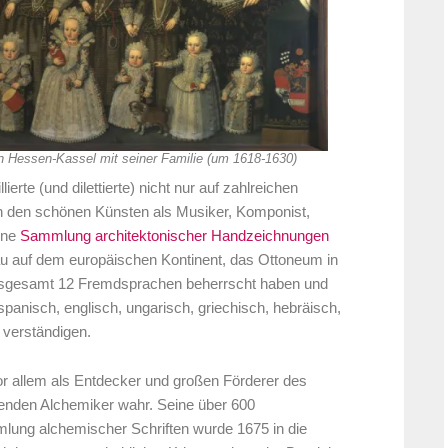
on Hessen-Kassel mit seiner Familie (um 1618-1630)
erte (und dilettierte) nicht nur auf zahlreichen
 den schönen Künsten als Musiker, Komponist,
ine
Sammlung architektonischer Handzeichnungen
au auf dem europäischen Kontinent, das Ottoneum in
, insgesamt 12 Fremdsprachen beherrscht haben und
 spanisch, englisch, ungarisch, griechisch, hebräisch,
 verständigen.
or allem als Entdecker und großen Förderer des
enden Alchemiker wahr. Seine über 600
ung alchemischer Schriften wurde 1675 in die