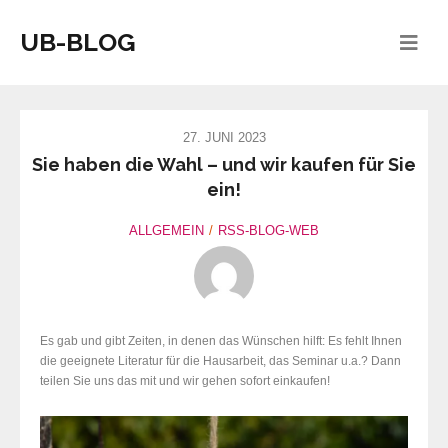
UB-BLOG
27. JUNI 2023
Sie haben die Wahl – und wir kaufen für Sie
ein!
ALLGEMEIN
RSS-BLOG-WEB
Es gab und gibt Zeiten, in denen das Wünschen hilft: Es fehlt Ihnen
die geeignete Literatur für die Hausarbeit, das Seminar u.a.? Dann
teilen Sie uns das mit und wir gehen sofort einkaufen!