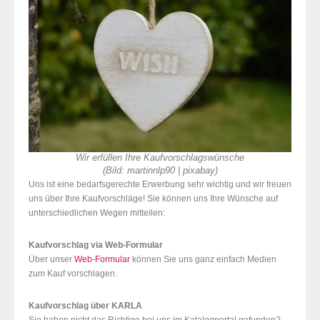
Wir erfüllen Ihre Kaufvorschlagswünsche
(Bild: martinnlp90 | pixabay)
Uns ist eine bedarfsgerechte Erwerbung sehr wichtig und wir freuen
uns über Ihre Kaufvorschläge! Sie können uns Ihre Wünsche auf
unterschiedlichen Wegen mitteilen:
Kaufvorschlag via Web-Formular
Über unser
Web-Formular
können Sie uns ganz einfach Medien
zum Kauf vorschlagen.
Kaufvorschlag über KARLA