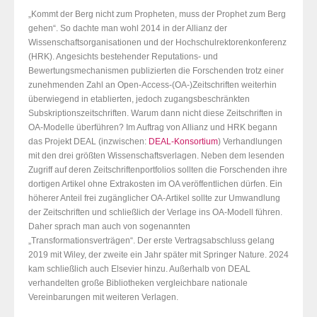
„Kommt der Berg nicht zum Propheten, muss der Prophet zum Berg
gehen“. So dachte man wohl 2014 in der Allianz der
Wissenschaftsorganisationen und der Hochschulrektorenkonferenz
(HRK). Angesichts bestehender Reputations- und
Bewertungsmechanismen publizierten die Forschenden trotz einer
zunehmenden Zahl an Open-Access-(OA-)Zeitschriften weiterhin
überwiegend in etablierten, jedoch zugangsbeschränkten
Subskriptionszeitschriften. Warum dann nicht diese Zeitschriften in
OA-Modelle überführen? Im Auftrag von Allianz und HRK begann
das Projekt DEAL (inzwischen:
DEAL-Konsortium
) Verhandlungen
mit den drei größten Wissenschaftsverlagen. Neben dem lesenden
Zugriff auf deren Zeitschriftenportfolios sollten die Forschenden ihre
dortigen Artikel ohne Extrakosten im OA veröffentlichen dürfen. Ein
höherer Anteil frei zugänglicher OA-Artikel sollte zur Umwandlung
der Zeitschriften und schließlich der Verlage ins OA-Modell führen.
Daher sprach man auch von sogenannten
„Transformationsverträgen“. Der erste Vertragsabschluss gelang
2019 mit Wiley, der zweite ein Jahr später mit Springer Nature. 2024
kam schließlich auch Elsevier hinzu. Außerhalb von DEAL
verhandelten große Bibliotheken vergleichbare nationale
Vereinbarungen mit weiteren Verlagen.