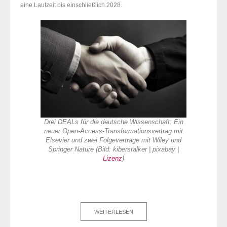
eine Laufzeit bis einschließlich 2028.
Drei DEALs für die deutsche Wissenschaft: Ein
neuer Open-Access-Transformationsvertrag mit
Elsevier und zwei Folgeverträge mit Wiley und
Springer Nature (Bild: kiberstalker | pixabay |
Lizenz
)
WEITERLESEN