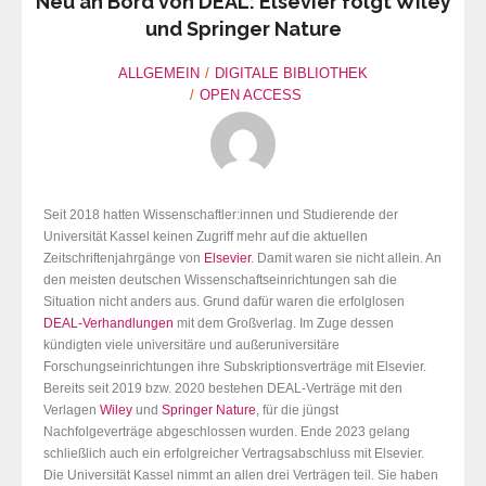
Neu an Bord von DEAL: Elsevier folgt Wiley
und Springer Nature
ALLGEMEIN
DIGITALE BIBLIOTHEK
OPEN ACCESS
Seit 2018 hatten Wissenschaftler:innen und Studierende der
Universität Kassel keinen Zugriff mehr auf die aktuellen
Zeitschriftenjahrgänge von
Elsevier
. Damit waren sie nicht allein. An
den meisten deutschen Wissenschaftseinrichtungen sah die
Situation nicht anders aus. Grund dafür waren die erfolglosen
DEAL-Verhandlungen
mit dem Großverlag. Im Zuge dessen
kündigten viele universitäre und außeruniversitäre
Forschungseinrichtungen ihre Subskriptionsverträge mit Elsevier.
Bereits seit 2019 bzw. 2020 bestehen DEAL-Verträge mit den
Verlagen
Wiley
und
Springer Nature
, für die jüngst
Nachfolgeverträge abgeschlossen wurden. Ende 2023 gelang
schließlich auch ein erfolgreicher Vertragsabschluss mit Elsevier.
Die Universität Kassel nimmt an allen drei Verträgen teil. Sie haben