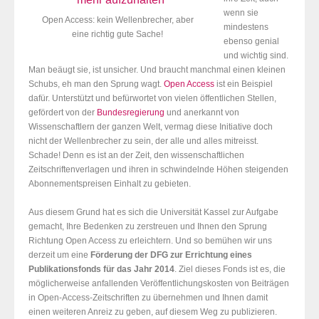
wenn sie
Open Access: kein Wellenbrecher, aber
mindestens
eine richtig gute Sache!
ebenso genial
und wichtig sind.
Man beäugt sie, ist unsicher. Und braucht manchmal einen kleinen
Schubs, eh man den Sprung wagt.
Open Access
ist ein Beispiel
dafür. Unterstützt und befürwortet von vielen öffentlichen Stellen,
gefördert von der
Bundesregierung
und anerkannt von
Wissenschaftlern der ganzen Welt, vermag diese Initiative doch
nicht der Wellenbrecher zu sein, der alle und alles mitreisst.
Schade! Denn es ist an der Zeit, den wissenschaftlichen
Zeitschriftenverlagen und ihren in schwindelnde Höhen steigenden
Abonnementspreisen Einhalt zu gebieten.
Aus diesem Grund hat es sich die Universität Kassel zur Aufgabe
gemacht, Ihre Bedenken zu zerstreuen und Ihnen den Sprung
Richtung Open Access zu erleichtern. Und so bemühen wir uns
derzeit um eine
Förderung der DFG zur Errichtung eines
Publikationsfonds für das Jahr 2014
. Ziel dieses Fonds ist es, die
möglicherweise anfallenden Veröffentlichungskosten von Beiträgen
in Open-Access-Zeitschriften zu übernehmen und Ihnen damit
einen weiteren Anreiz zu geben, auf diesem Weg zu publizieren.