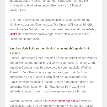
intransparenten Preisverhandlungen klassischer Verlage mit
Universitätsbibliotheken unterstützen wir als UB Kassel
ausdrücklich.
Und noch eine weitere gute Nachricht gibt es für bisherige und
künftige Nutzer von Open Access: Die Universität Kassel ist jetzt
institutionelles Mitglied beim schweizerischen Open-Access-Verlag
MDPI
, der zahlreiche hochwertige Zeitschriften verschiedener
Fachgebiete herausgibt.
Welchen Vorteil gibt es hier für Hochschulangehörige der Uni
Kassel?
Bei der Einreichung eines Artikels für eine Zeitschrift dieses Verlags
geben Sie die Zugehörigkeit zur Universität Kassel an (beim Zugriff
aus dem Campus-Netz ist diese bereits voreingestellt). Wird Ihr
Artikel zur Veröffentlichung angenommen, geht die Rechnung
automatisch an die Universitätsbibliothek und wird aus dem
Publikationsfonds bezahlt. Sie als Autorin oder Autor müssen sich
um nichts weiter kümmern. Ein Rabatt von 10 Prozent wird
außerdem gewährt. Wenn das keine guten Neuigkeiten sind!
Werfen Sie einen Blick in das
Zeitschriftenangebot
des Verlags.
Vielleicht ist auch Ihr Fachgebiet vertreten. Wir freuen uns auf Ihr