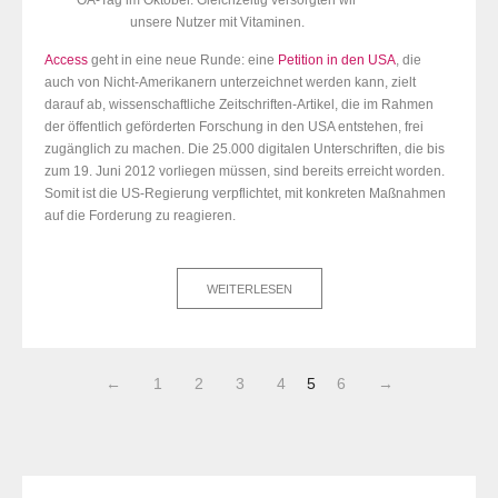
OA-Tag im Oktober. Gleichzeitig versorgten wir
unsere Nutzer mit Vitaminen.
Access
geht in eine neue Runde: eine
Petition in den USA
, die
auch von Nicht-Amerikanern unterzeichnet werden kann, zielt
darauf ab, wissenschaftliche Zeitschriften-Artikel, die im Rahmen
der öffentlich geförderten Forschung in den USA entstehen, frei
zugänglich zu machen. Die 25.000 digitalen Unterschriften, die bis
zum 19. Juni 2012 vorliegen müssen, sind bereits erreicht worden.
Somit ist die US-Regierung verpflichtet, mit konkreten Maßnahmen
auf die Forderung zu reagieren.
WEITERLESEN
←
1
2
3
4
5
6
→