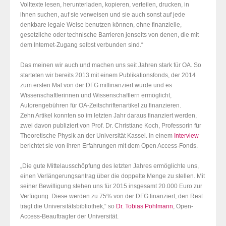
Volltexte lesen, herunterladen, kopieren, verteilen, drucken, in
ihnen suchen, auf sie verweisen und sie auch sonst auf jede
denkbare legale Weise benutzen können, ohne finanzielle,
gesetzliche oder technische Barrieren jenseits von denen, die mit
dem Internet-Zugang selbst verbunden sind.“
Das meinen wir auch und machen uns seit Jahren stark für OA
. So
starteten wir bereits 2013 mit einem Publikationsfonds, der 2014
zum ersten Mal von der DFG mitfinanziert wurde und es
Wissenschaftlerinnen und Wissenschaftlern ermöglicht,
Autorengebühren für OA-Zeitschriftenartikel zu finanzieren.
Zehn Artikel konnten so im letzten Jahr daraus finanziert werden,
zwei davon publiziert von Prof. Dr. Christiane Koch, Professorin für
Theoretische Physik an der Universität Kassel. In einem
Interview
berichtet sie von ihren Erfahrungen mit dem Open Access-Fonds.
„Die gute Mittelausschöpfung des letzten Jahres ermöglichte uns,
einen Verlängerungsantrag über die doppelte Menge zu stellen. Mit
seiner Bewilligung stehen uns für 2015 insgesamt 20.000 Euro zur
Verfügung. Diese werden zu 75% von der DFG finanziert, den Rest
trägt die Universitätsbibliothek,“ so
Dr. Tobias Pohlmann
, Open-
Access-Beauftragter der Universität.