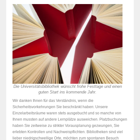
Die Universitätsbibliothek wünscht frohe Festtage und einen
guten Start ins kommende Jahr.
Wir danken Ihnen für das Verständnis, wenn die
Sicherheitsvorkehrungen Sie beschränkt haben: Unsere
Einzelarbeitsräume waren stets ausgebucht und so manche von
Ihnen mussten auf andere Lernplätze ausweichen. Platzbuchungen
haben Sie zeitweise zu strikter Vorausplanung gezwungen, Sie
erlebten Kontrollen und Nachweispflichten. Bibliotheken sind viel
lieber niedrigschwellige Orte, möchten zum spontanen Besuch