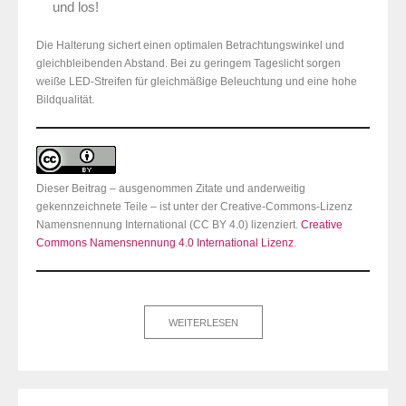
und los!
Die Halterung sichert einen optimalen Betrachtungswinkel und
gleichbleibenden Abstand. Bei zu geringem Tageslicht sorgen
weiße LED-Streifen für gleichmäßige Beleuchtung und eine hohe
Bildqualität.
Dieser Beitrag – ausgenommen Zitate und anderweitig
gekennzeichnete Teile – ist unter der Creative-Commons-Lizenz
Namensnennung International (CC BY 4.0) lizenziert.
Creative
Commons Namensnennung 4.0 International Lizenz
.
WEITERLESEN