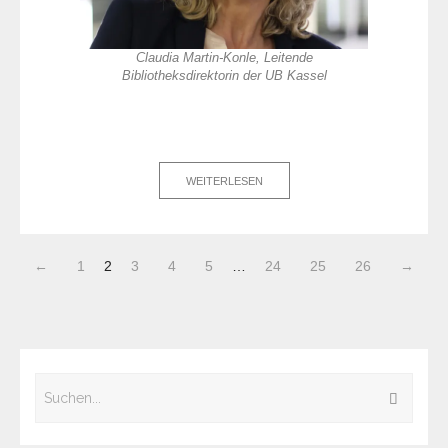
Claudia Martin-Konle, Leitende
Bibliotheksdirektorin der UB Kassel
WEITERLESEN
←
1
2
3
4
5
…
24
25
26
→