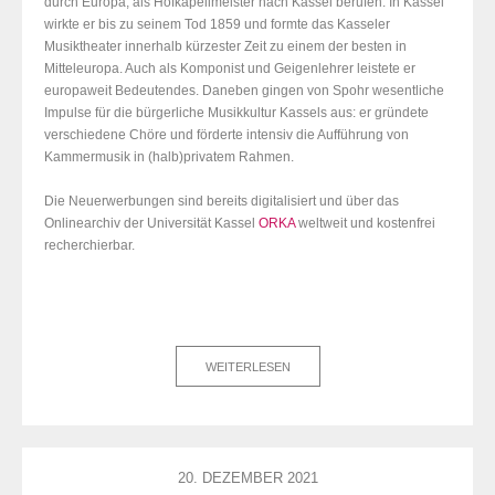
durch Europa, als Hofkapellmeister nach Kassel berufen. In Kassel
wirkte er bis zu seinem Tod 1859 und formte das Kasseler
Musiktheater innerhalb kürzester Zeit zu einem der besten in
Mitteleuropa. Auch als Komponist und Geigenlehrer leistete er
europaweit Bedeutendes. Daneben gingen von Spohr wesentliche
Impulse für die bürgerliche Musikkultur Kassels aus: er gründete
verschiedene Chöre und förderte intensiv die Aufführung von
Kammermusik in (halb)privatem Rahmen.
Die Neuerwerbungen sind bereits digitalisiert und über das
Onlinearchiv der Universität Kassel
ORKA
weltweit und kostenfrei
recherchierbar.
WEITERLESEN
20. DEZEMBER 2021